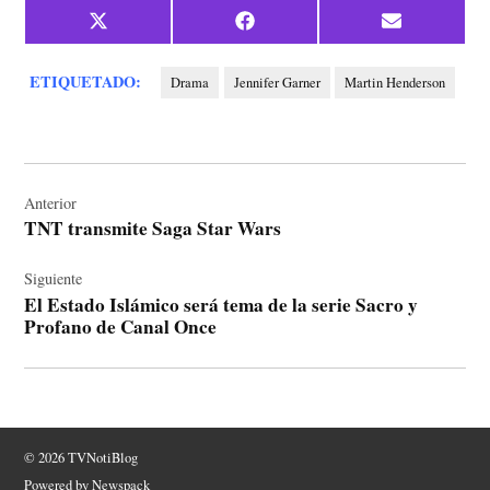
Compartir
Compartir
Compartir
X
Facebook
Email
en
en
en
(Twitter)
ETIQUETADO:
Drama
Jennifer Garner
Martin Henderson
Navegación
de
Anterior
TNT transmite Saga Star Wars
entradas
Siguiente
El Estado Islámico será tema de la serie Sacro y
Profano de Canal Once
© 2026 TVNotiBlog
Powered by Newspack