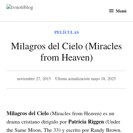
Saltar
Menú
al
TVNotiBlog
contenido
PUBLICADO
PELÍCULAS
EN
Milagros del Cielo (Miracles
from Heaven)
noviembre 27, 2015
Última actualización
mayo 18, 2025
Milagros del Cielo
(Miracles from Heaven) es un
Patricia Riggen
drama cristiano dirigido por
(Under
the Same Moon, The 33) y escrito por Randy Brown.