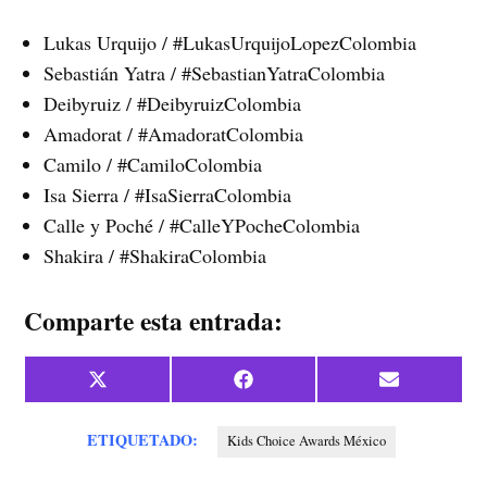
Lukas Urquijo / #LukasUrquijoLopezColombia
Sebastián Yatra / #SebastianYatraColombia
Deibyruiz / #DeibyruizColombia
Amadorat / #AmadoratColombia
Camilo / #CamiloColombia
Isa Sierra / #IsaSierraColombia
Calle y Poché / #CalleYPocheColombia
Shakira / #ShakiraColombia
Comparte esta entrada:
Compartir
Compartir
Compartir
X
Facebook
Email
en
en
en
(Twitter)
ETIQUETADO:
Kids Choice Awards México