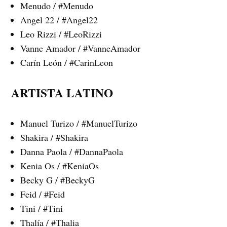
Menudo / #Menudo
Angel 22 / #Angel22
Leo Rizzi / #LeoRizzi
Vanne Amador / #VanneAmador
Carín León / #CarinLeon
ARTISTA LATINO
Manuel Turizo / #ManuelTurizo
Shakira / #Shakira
Danna Paola / #DannaPaola
Kenia Os / #KeniaOs
Becky G / #BeckyG
Feid / #Feid
Tini / #Tini
Thalía / #Thalia