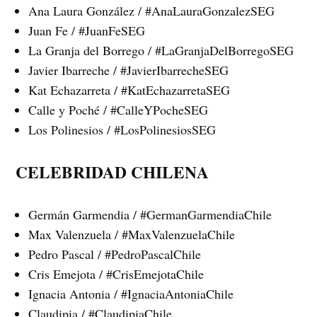
Ana Laura González / #AnaLauraGonzalezSEG
Juan Fe / #JuanFeSEG
La Granja del Borrego / #LaGranjaDelBorregoSEG
Javier Ibarreche / #JavierIbarrecheSEG
Kat Echazarreta / #KatEchazarretaSEG
Calle y Poché / #CalleYPocheSEG
Los Polinesios / #LosPolinesiosSEG
CELEBRIDAD CHILENA
Germán Garmendia / #GermanGarmendiaChile
Max Valenzuela / #MaxValenzuelaChile
Pedro Pascal / #PedroPascalChile
Cris Emejota / #CrisEmejotaChile
Ignacia Antonia / #IgnaciaAntoniaChile
Claudipia / #ClaudipiaChile