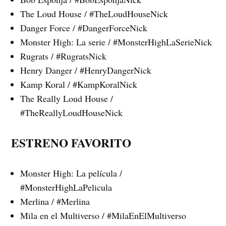
The Loud House / #TheLoudHouseNick
Danger Force / #DangerForceNick
Monster High: La serie / #MonsterHighLaSerieNick
Rugrats / #RugratsNick
Henry Danger / #HenryDangerNick
Kamp Koral / #KampKoralNick
The Really Loud House /
#TheReallyLoudHouseNick
ESTRENO FAVORITO
Monster High: La película /
#MonsterHighLaPelicula
Merlina / #Merlina
Mila en el Multiverso / #MilaEnElMultiverso