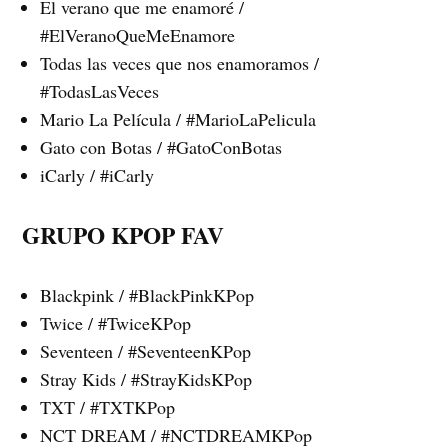
El verano que me enamoré /
#ElVeranoQueMeEnamore
Todas las veces que nos enamoramos /
#TodasLasVeces
Mario La Película / #MarioLaPelicula
Gato con Botas / #GatoConBotas
iCarly / #iCarly
GRUPO KPOP FAV
Blackpink / #BlackPinkKPop
Twice / #TwiceKPop
Seventeen / #SeventeenKPop
Stray Kids / #StrayKidsKPop
TXT / #TXTKPop
NCT DREAM / #NCTDREAMKPop