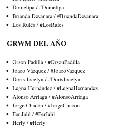
Domelipa / #Domelipa
Brianda Deyanara / #BriandaDeyanara
Los Rulés / #LosRules
GRWM DEL AÑO
Orson Padilla / #OrsonPadilla
Joaco Vázquez / #JoacoVazquez
Doris Jocelyn / #DorisJocelyn
Legna Hernández / #LegnaHernandez
Alonso Arriaga / #AlonsoArriaga
Jorge Chacón / #JorgeChacon
Fer Jalil / #FerJalil
Herly / #Herly