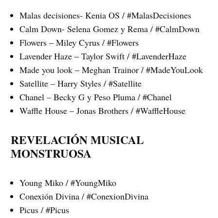
Malas decisiones- Kenia OS / #MalasDecisiones
Calm Down- Selena Gomez y Rema / #CalmDown
Flowers – Miley Cyrus / #Flowers
Lavender Haze – Taylor Swift / #LavenderHaze
Made you look – Meghan Trainor / #MadeYouLook
Satellite – Harry Styles / #Satellite
Chanel – Becky G y Peso Pluma / #Chanel
Waffle House – Jonas Brothers / #WaffleHouse
REVELACIÓN MUSICAL
MONSTRUOSA
Young Miko / #YoungMiko
Conexión Divina / #ConexionDivina
Picus / #Picus