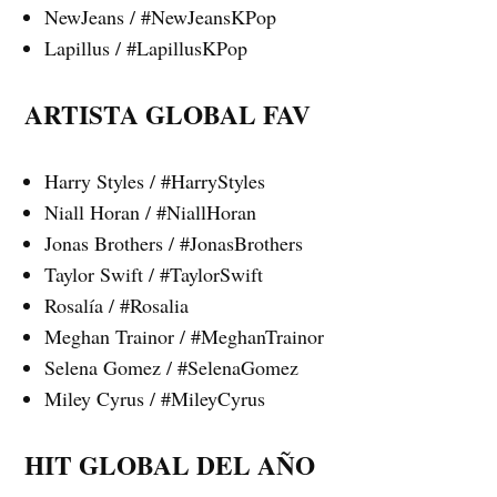
NewJeans / #NewJeansKPop
Lapillus / #LapillusKPop
ARTISTA GLOBAL FAV
Harry Styles / #HarryStyles
Niall Horan / #NiallHoran
Jonas Brothers / #JonasBrothers
Taylor Swift / #TaylorSwift
Rosalía / #Rosalia
Meghan Trainor / #MeghanTrainor
Selena Gomez / #SelenaGomez
Miley Cyrus / #MileyCyrus
HIT GLOBAL DEL AÑO