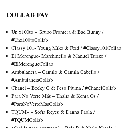
COLLAB FAV
Un x100to – Grupo Frontera & Bad Bunny /
#Unx100toCollab
Classy 101- Young Miko & Feid / #Classy101Collab
El Merengue- Marshmello & Manuel Turizo /
#ElMerengueCollab
Ambulancia – Camilo & Camila Cabello /
#AmbulanciaCollab
Chanel – Becky G & Peso Pluma / #ChanelCollab
Para No Verte Más – Thalía & Kenia Os /
#ParaNoVerteMasCollab
TQUM» – Sofía Reyes & Danna Paola /
#TQUMCollab
¿Qué le pasa conmigo? – Rels B & Nicki Nicole /