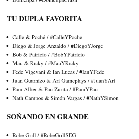
TU DUPLA FAVORITA
Calle & Poché / #CalleYPoche
Diego & Jorge Anzaldo / #DiegoYJorge
Bob & Patricio / #BobYPatricio
Mau & Ricky / #MauYRicky
Fede Vigevani & Ian Lucas / #IanYFede
Juan Guarnizo & Ari Gameplays / #JuanYAri
Pam Allier & Pau Zurita / #PamYPau
Nath Campos & Simón Vargas / #NathYSimon
SOÑANDO EN GRANDE
Robe Grill / #RobeGrillSEG