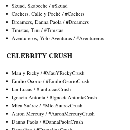
Skuad, Skabeche / #Skuad
Cachers, Calle y Poché / #Cachers
Dreamers, Danna Paola / #Dreamers
Tinistas, Tini / #Tinistas
Aventureros, Yolo Aventuras / #Aventureros
CELEBRITY CRUSH
Mau y Ricky / #MauYRickyCrush
Emilio Osorio / #EmilioOsorioCrush
Ian Lucas / #IanLucasCrush
Ignacia Antonia / #IgnaciaAntoniaCrush
Mica Suárez / #MicaSuarezCrush
Aaron Mercury / #AaronMercuryCrush
Danna Paola / #DannaPaolaCrush
Domelipa / #DomelipaCrush