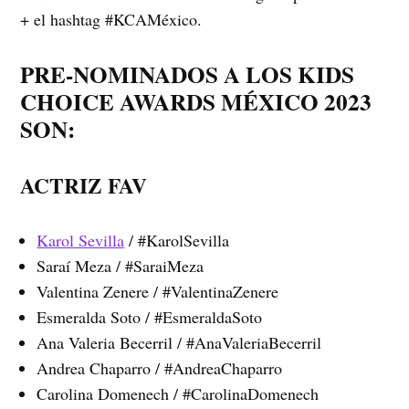
+ el hashtag #KCAMéxico.
PRE-NOMINADOS A LOS KIDS
CHOICE AWARDS MÉXICO 2023
SON:
ACTRIZ FAV
Karol Sevilla
/ #KarolSevilla
Saraí Meza / #SaraiMeza
Valentina Zenere / #ValentinaZenere
Esmeralda Soto / #EsmeraldaSoto
Ana Valeria Becerril / #AnaValeriaBecerril
Andrea Chaparro / #AndreaChaparro
Carolina Domenech / #CarolinaDomenech