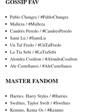
GOSSIP FAV
Pablo Changra / #PabloChangra
Malleza / #Malleza
Candrés Peredo / #CandresPeredo
Sami Lu / #SamiLu
Un Tal Fredo / #UnTalFredo
La Tía Sebi / #LaTiaSebi
Alondra Cosilion / #AlondraCosilion
Ale Castellanos / #AleCastellanos
MASTER FANDOM
Harries, Harry Styles / #Harries
Swifties, Taylor Swift / #Swifties
Keninis, Kenia Os / #Keninis