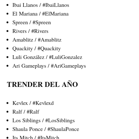
Ibai Llanos / #IbaiLlanos
El Mariana / #ElMariana
Spreen / #Spreen
Rivers / #Rivers
Amablitz / #Amablitz
Quackity / #Quackity
Luli González / #LuliGonzalez
Ari Gameplays / #AriGameplays
TRENDER DEL AÑO
Kevlex / #Kevlexd
Ralf / #Ralf
Los Siblings / #LosSiblings
Shaula Ponce / #ShaulaPonce
Its Mitch / #ItsMitch