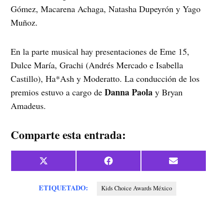
Gómez, Macarena Achaga, Natasha Dupeyrón y Yago
Muñoz.
En la parte musical hay presentaciones de Eme 15,
Dulce María, Grachi (Andrés Mercado e Isabella
Castillo), Ha*Ash y Moderatto. La conducción de los
Danna Paola
premios estuvo a cargo de
y Bryan
Amadeus.
Comparte esta entrada:
Compartir
Compartir
Compartir
X
Facebook
Email
en
en
en
(Twitter)
ETIQUETADO:
Kids Choice Awards México