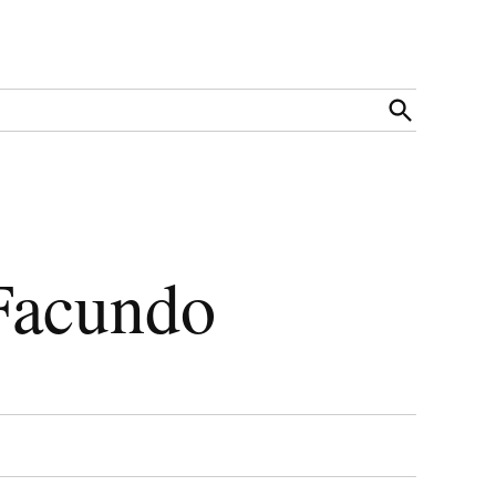
Open
Search
 Facundo