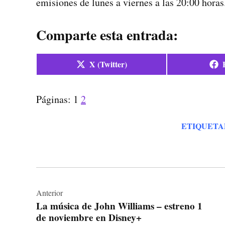
emisiones de lunes a viernes a las 20:00 horas
Comparte esta entrada:
Compartir
X (Twitter)
en
Páginas:
1
2
ETIQUETA
Navegación
de
Anterior
La música de John Williams – estreno 1
entradas
de noviembre en Disney+