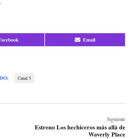
.
Compartir
Compartir
Facebook
Email
en
en
DO:
Canal 5
Siguiente
Estreno Los hechiceros más allá de
Waverly Place