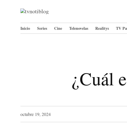
Saltar
al
TVNotiBlog
Televisión
por
contenido
Cable y
Inicio
Series
Cine
Telenovelas
Realitys
TV Pa
Cine
¿Cuál e
octubre 19, 2024