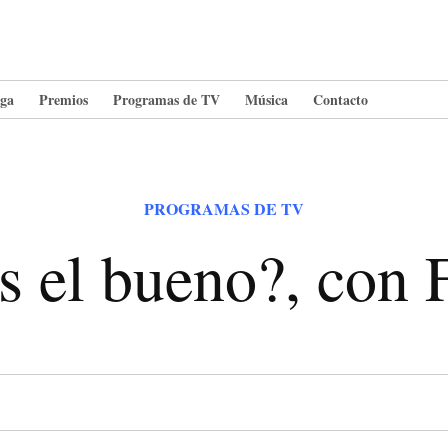
ga
Premios
Programas de TV
Música
Contacto
PUBLICADO
PROGRAMAS DE TV
EN
s el bueno?, con